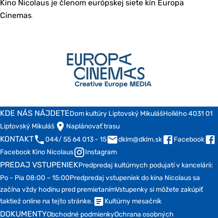
Kino Nicolaus je členom európskej siete kín Europa
Cinemas
.
KDE NÁS NÁJDETE
Dom kultúry Liptovský Mikuláš
Hollého 4
031 01
Liptovský Mikuláš
Naplánovať trasu
KONTAKT
044/ 55 64 013 - 15
dklm@dklm.sk
Facebook
Facebook Kino Nicolaus
Instagram
PREDAJ VSTUPENIEK
Predpredaj kultúrnych podujatí v kancelárii:
Po - Pia 08:00 – 15:00
Predpredaj vstupeniek do kina Nicolaus sa
začína vždy hodinu pred premietaním
Vstupenky si môžete zakúpiť
taktiež online na tejto stránke.
Kultúrny mesačník
DOKUMENTY
Obchodné podmienky
Ochrana osobných