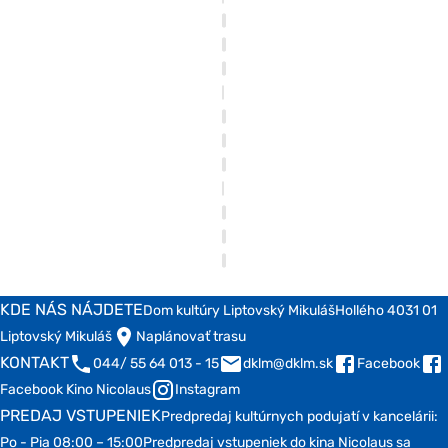
KDE NÁS NÁJDETE
Dom kultúry Liptovský Mikuláš
Hollého 4
031 01
Liptovský Mikuláš
Naplánovať trasu
KONTAKT
044/ 55 64 013 - 15
dklm@dklm.sk
Facebook
Facebook Kino Nicolaus
Instagram
PREDAJ VSTUPENIEK
Predpredaj kultúrnych podujatí v kancelárii:
Po - Pia 08:00 – 15:00
Predpredaj vstupeniek do kina Nicolaus sa