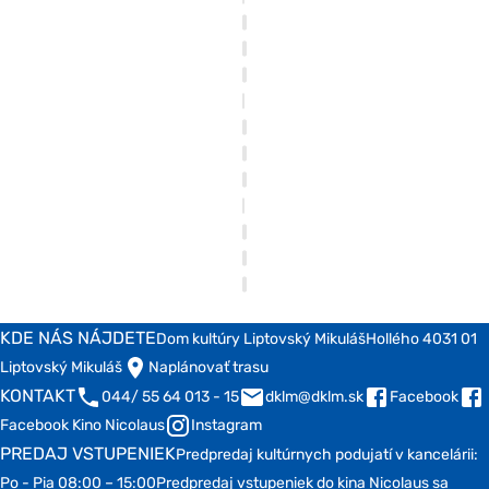
KDE NÁS NÁJDETE
Dom kultúry Liptovský Mikuláš
Hollého 4
031 01
Liptovský Mikuláš
Naplánovať trasu
KONTAKT
044/ 55 64 013 - 15
dklm@dklm.sk
Facebook
Facebook Kino Nicolaus
Instagram
PREDAJ VSTUPENIEK
Predpredaj kultúrnych podujatí v kancelárii:
Po - Pia 08:00 – 15:00
Predpredaj vstupeniek do kina Nicolaus sa