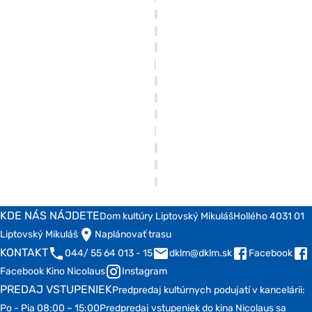
KDE NÁS NÁJDETE
Dom kultúry Liptovský Mikuláš
Hollého 4
031 01
Liptovský Mikuláš
Naplánovať trasu
KONTAKT
044/ 55 64 013 - 15
dklm@dklm.sk
Facebook
Facebook Kino Nicolaus
Instagram
PREDAJ VSTUPENIEK
Predpredaj kultúrnych podujatí v kancelárii:
Po - Pia 08:00 – 15:00
Predpredaj vstupeniek do kina Nicolaus sa