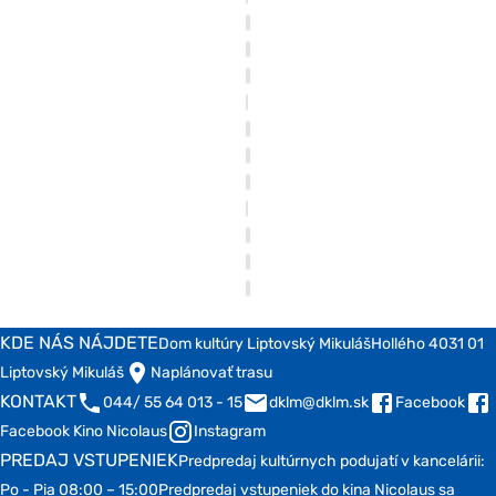
KDE NÁS NÁJDETE
Dom kultúry Liptovský Mikuláš
Hollého 4
031 01
Liptovský Mikuláš
Naplánovať trasu
KONTAKT
044/ 55 64 013 - 15
dklm@dklm.sk
Facebook
Facebook Kino Nicolaus
Instagram
PREDAJ VSTUPENIEK
Predpredaj kultúrnych podujatí v kancelárii:
Po - Pia 08:00 – 15:00
Predpredaj vstupeniek do kina Nicolaus sa